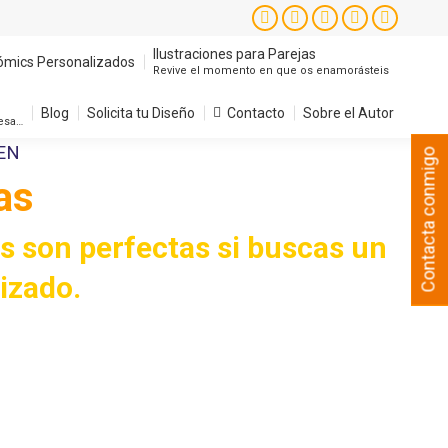
Instagram
Facebook
X
YouTube
Pintere
page
page
page
page
page
Ilustraciones para Parejas
ómics Personalizados
Revive el momento en que os enamorásteis
opens
opens
opens
opens
opens
in
in
in
in
in
Blog
Solicita tu Diseño
Contacto
Sobre el Autor
resa…
new
new
new
new
new
Contacta conmigo
window
window
window
window
window
as
s son perfectas si buscas un
lizado.