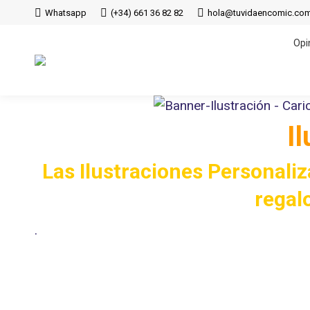
Whatsapp
(+34) 661 36 82 82
hola@tuvidaencomic.co
Opi
I
Las Ilustraciones Personali
regalo
.
.