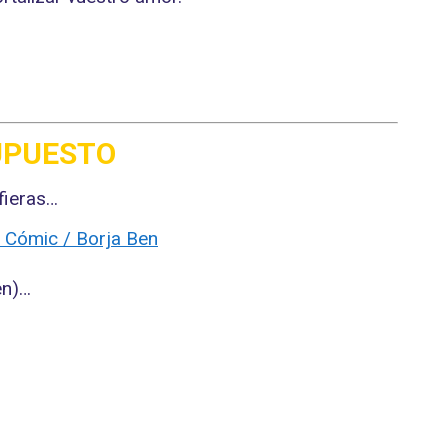
PUESTO​
fieras…
en)…