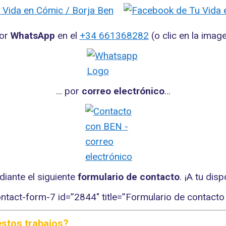
por
WhatsApp
en el
+34 661368282
(o clic en la imag
… por
correo electrónico
…
iante el siguiente
formulario de contacto
. ¡A tu disp
ontact-form-7 id=”2844″ title=”Formulario de contacto 
estos trabajos?