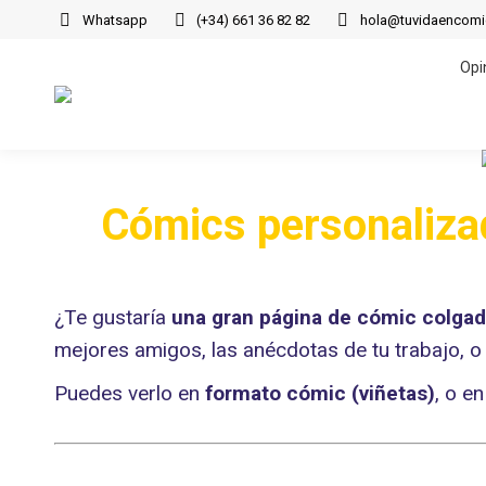
Whatsapp
(+34) 661 36 82 82
hola@tuvidaencom
Opi
Opi
Cómics personalizad
¿Te gustaría
una gran página de cómic colgad
mejores amigos, las anécdotas de tu trabajo, o 
Puedes verlo en
formato cómic (viñetas)
, o e