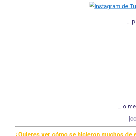
… 
… o med
[c
¿Quieres ver cómo se hicieron muchos de 