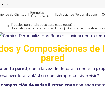
Ejemplos
ic.com
niones de Clientes
Ilustraciones Personalizadas
C
Pura inspiración
Ejemplos
niones de Clientes
Ilustraciones Personalizadas
C
Regalos personalizados para cada ocasión
Pura inspiración
Para toda clase de celebraciones: bodas, jubilaciones, regalos de empre
Regalos personalizados para cada ocasión
Para toda clase de celebraciones: bodas, jubilaciones, regalos de empre
os y Composiciones de I
pared
a en tu pared
, que a la vez de decorar, cuente tu
prop
esa aventura fantástica que siempre quisiste vivir?
n
composición de varias ilustraciones
con esos momen