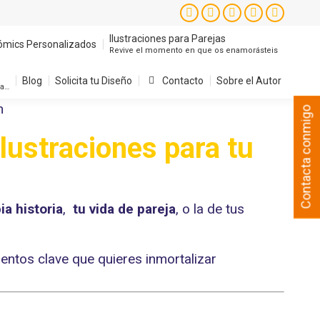
Ilustraciones para Parejas
ómics Personalizados
Instagram
Facebook
X
YouTube
Pintere
Revive el momento en que os enamorásteis
page
page
page
page
page
Ilustraciones para Parejas
ómics Personalizados
Revive el momento en que os enamorásteis
Blog
Solicita tu Diseño
Contacto
Sobre el Autor
opens
opens
opens
opens
opens
sa…
in
in
in
in
in
Blog
Solicita tu Diseño
Contacto
Sobre el Autor
sa…
new
new
new
new
new
Contacta conmigo
window
window
window
window
window
lustraciones para tu
ia historia
,
tu vida de pareja
, o la de tus
tos clave que quieres inmortalizar