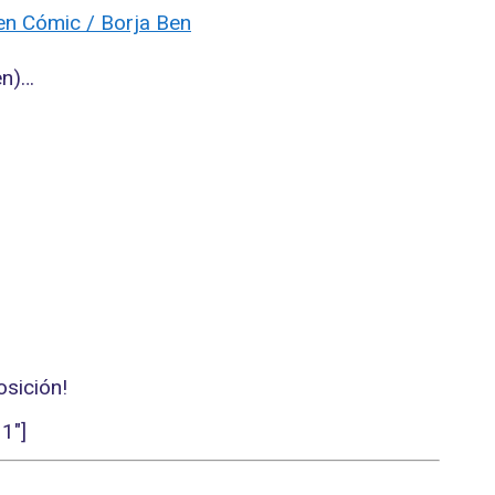
en)…
osición!
1″]