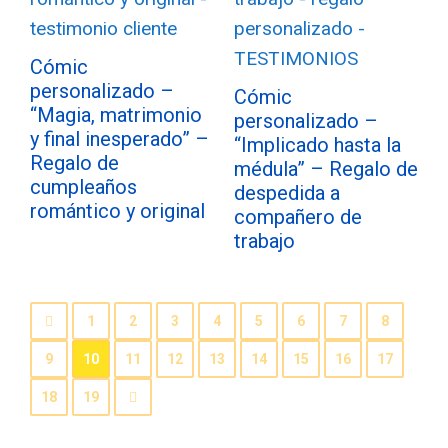
Cómic
personalizado –
Cómic
“Magia, matrimonio
personalizado –
y final inesperado” –
“Implicado hasta la
Regalo de
médula” – Regalo de
cumpleaños
despedida a
romántico y original
compañero de
trabajo
1
2
3
4
5
6
7
8
9
10
11
12
13
14
15
16
17
18
19