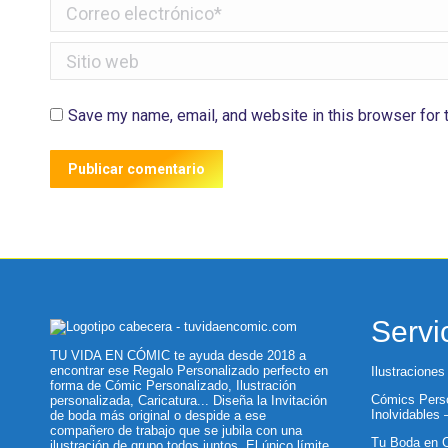
Correo electrónico *
Sitio web
Save my name, email, and website in this browser for 
Publicar comentario
Servi
TU VIDA EN CÓMIC te ayuda desde 2018 a
encontrar ese Regalo Personalizado perfecto en
Ilustraciones
forma de Cómic Personalizado, Ilustración
Cómics Perso
personalizada, Caricatura... Diseña la Invitación
Inolvidables
de boda más original o despide a ese
compañero de trabajo que se jubila con una
Tu Boda en C
ilustración de grupo todos juntos. El único límite