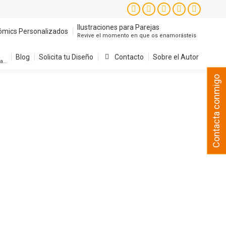
Instagram
Facebook
X
YouTube
Pintere
page
page
page
page
page
Ilustraciones para Parejas
ómics Personalizados
Revive el momento en que os enamorásteis
opens
opens
opens
opens
opens
in
in
in
in
in
Blog
Solicita tu Diseño
Contacto
Sobre el Autor
sa…
new
new
new
new
new
Contacta conmigo
window
window
window
window
window