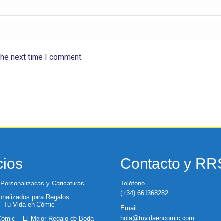
the next time I comment.
cios
Contacto y R
 Personalizadas y Caricaturas
Teléfono
(+34) 661368282
nalizados para Regalos
 – Tu Vida en Cómic
Email
hola@tuvidaencomic.com
ómic – El Mejor Regalo de Boda