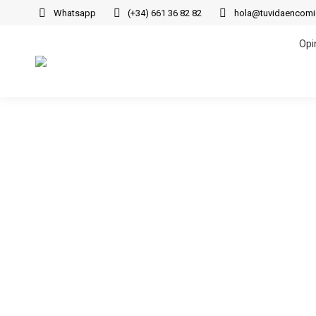
Whatsapp
(+34) 661 36 82 82
hola@tuvidaencom
Opi