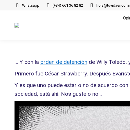
Whatsapp
(+34) 661 36 82 82
hola@tuvidaencom
Opi
Opi
… Y con la
orden de detención
de Willy Toledo, 
Primero fue César Strawberry. Después Evaristo.
Y es que uno puede estar o no de acuerdo con l
sociedad, está ahí. Nos guste o no…