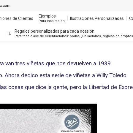
Ejemplos
ic.com
niones de Clientes
Ilustraciones Personalizadas
C
Pura inspiración
Ejemplos
niones de Clientes
Ilustraciones Personalizadas
C
Regalos personalizados para cada ocasión
Pura inspiración
Para toda clase de celebraciones: bodas, jubilaciones, regalos de empre
Regalos personalizados para cada ocasión
Para toda clase de celebraciones: bodas, jubilaciones, regalos de empre
ya van tres viñetas que nos devuelven a 1939.
 Ahora dedico esta serie de viñetas a Willy Toledo.
as cosas que dice la gente, pero la Libertad de Expre