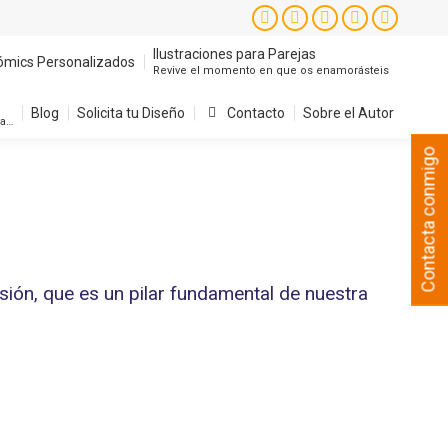
Ilustraciones para Parejas
ómics Personalizados
Instagram
Facebook
X
YouTube
Pintere
Revive el momento en que os enamorásteis
page
page
page
page
page
Ilustraciones para Parejas
ómics Personalizados
Revive el momento en que os enamorásteis
Blog
Solicita tu Diseño
Contacto
Sobre el Autor
opens
opens
opens
opens
opens
sa…
in
in
in
in
in
Blog
Solicita tu Diseño
Contacto
Sobre el Autor
sa…
new
new
new
new
new
Contacta conmigo
window
window
window
window
window
sión, que es un pilar fundamental de nuestra