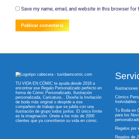
Save my name, email, and website in this browser for 
Publicar comentario
Servi
TU VIDA EN CÓMIC te ayuda desde 2018 a
encontrar ese Regalo Personalizado perfecto en
Ilustraciones
forma de Cómic Personalizado, Ilustración
Cómics Perso
personalizada, Caricatura... Diseña la Invitación
Inolvidables
de boda más original o despide a ese
compañero de trabajo que se jubila con una
Tu Boda en C
ilustración de grupo todos juntos. El único límite
para los Novi
es la imaginación. Únete a los más de 2000
personalizad
clientes que ya convirtieron su vida en cómic.
Regalos por 
Regalos de J