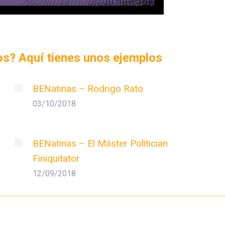
dos? Aquí tienes unos ejemplos
BENatinas – Rodrigo Rato
03/10/2018
BENatinas – El Máster Politician
Finiquitator
12/09/2018