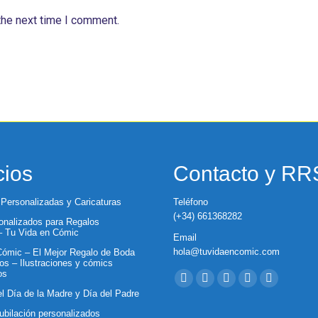
the next time I comment.
cios
Contacto y R
 Personalizadas y Caricaturas
Teléfono
(+34) 661368282
nalizados para Regalos
 – Tu Vida en Cómic
Email
hola@tuvidaencomic.com
ómic – El Mejor Regalo de Boda
os – Ilustraciones y cómics
Encuéntranos en:
os
Facebook
X
YouTube
Instagram
Whatsapp
el Día de la Madre y Día del Padre
page
page
page
page
page
ubilación personalizados