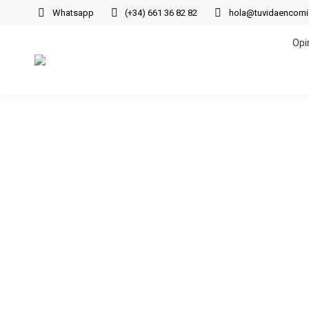
Whatsapp
(+34) 661 36 82 82
hola@tuvidaencom
Opi