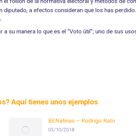
n el folllón de la normativa electoral y métodos de co
un diputado, a efectos consideran que los has perdido
.
r a su manera lo que es el “Voto útil”; uno de sus us
dos? Aquí tienes unos ejemplos
BENatinas – Rodrigo Rato
03/10/2018