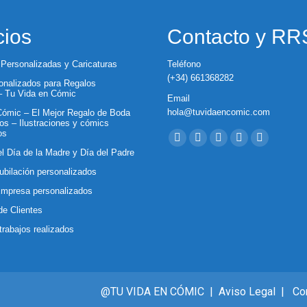
cios
Contacto y R
 Personalizadas y Caricaturas
Teléfono
(+34) 661368282
nalizados para Regalos
 – Tu Vida en Cómic
Email
hola@tuvidaencomic.com
ómic – El Mejor Regalo de Boda
os – Ilustraciones y cómics
Encuéntranos en:
os
Facebook
X
YouTube
Instagram
Whatsapp
el Día de la Madre y Día del Padre
page
page
page
page
page
ubilación personalizados
opens
opens
opens
opens
opens
Empresa personalizados
in
in
in
in
in
de Clientes
new
new
new
new
new
trabajos realizados
window
window
window
window
window
@TU VIDA EN CÓMIC |
Aviso Legal
|
Co