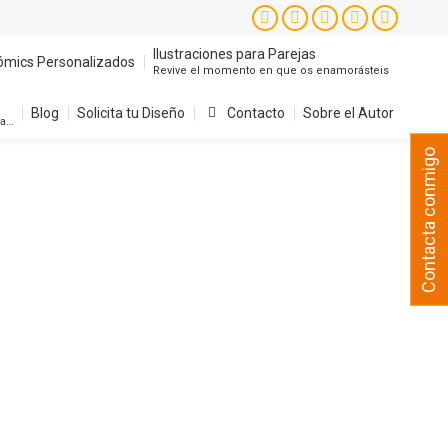
Instagram
Facebook
X
YouTube
Pintere
page
page
page
page
page
Ilustraciones para Parejas
ómics Personalizados
Revive el momento en que os enamorásteis
opens
opens
opens
opens
opens
in
in
in
in
in
Blog
Solicita tu Diseño
Contacto
Sobre el Autor
sa…
new
new
new
new
new
Contacta conmigo
window
window
window
window
window