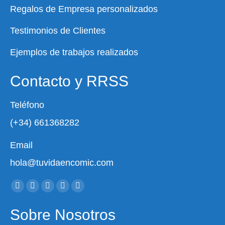
Regalos de Empresa personalizados
Testimonios de Clientes
Ejemplos de trabajos realizados
Contacto y RRSS
Teléfono
(+34) 661368282
Email
hola@tuvidaencomic.com
Encuéntranos en:
Facebook
X
YouTube
Instagram
Whatsapp
page
page
page
page
page
Sobre Nosotros
opens
opens
opens
opens
opens