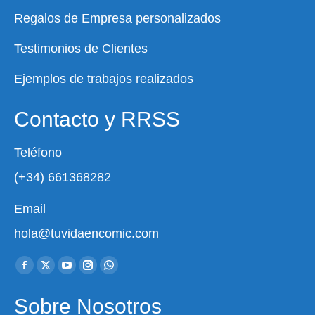
Regalos de Empresa personalizados
Testimonios de Clientes
Ejemplos de trabajos realizados
Contacto y RRSS
Teléfono
(+34) 661368282
Email
hola@tuvidaencomic.com
Encuéntranos en:
Facebook
X
YouTube
Instagram
Whatsapp
page
page
page
page
page
Sobre Nosotros
opens
opens
opens
opens
opens