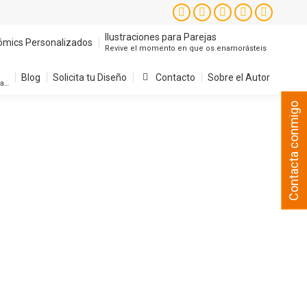
Instagram
Facebook
X
YouTube
Pintere
page
page
page
page
page
Ilustraciones para Parejas
ómics Personalizados
Revive el momento en que os enamorásteis
opens
opens
opens
opens
opens
in
in
in
in
in
Blog
Solicita tu Diseño
Contacto
Sobre el Autor
sa…
new
new
new
new
new
Contacta conmigo
window
window
window
window
window