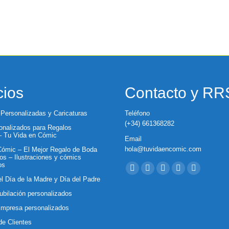
cios
Contacto y R
 Personalizadas y Caricaturas
Teléfono
(+34) 661368282
nalizados para Regalos
 – Tu Vida en Cómic
Email
hola@tuvidaencomic.com
ómic – El Mejor Regalo de Boda
os – Ilustraciones y cómics
Encuéntranos en:
os
Facebook
X
YouTube
Instagram
Whatsapp
el Día de la Madre y Día del Padre
page
page
page
page
page
ubilación personalizados
opens
opens
opens
opens
opens
Empresa personalizados
in
in
in
in
in
de Clientes
new
new
new
new
new