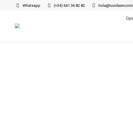
Whatsapp
(+34) 661 36 82 82
hola@tuvidaencom
Opi