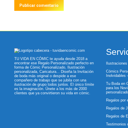
Publicar comentario
Servi
TU VIDA EN CÓMIC te ayuda desde 2018 a
encontrar ese Regalo Personalizado perfecto en
Ilustraciones
forma de Cómic Personalizado, Ilustración
Cómics Perso
personalizada, Caricatura... Diseña la Invitación
Inolvidables
de boda más original o despide a ese
compañero de trabajo que se jubila con una
Tu Boda en C
ilustración de grupo todos juntos. El único límite
para los Novi
es la imaginación. Únete a los más de 2000
personalizad
clientes que ya convirtieron su vida en cómic.
Regalos por 
Regalos de J
Regalos de 
Testimonios 