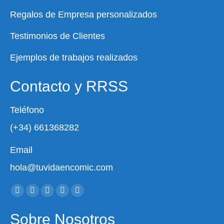
Regalos de Empresa personalizados
Testimonios de Clientes
Ejemplos de trabajos realizados
Contacto y RRSS
Teléfono
(+34) 661368282
Email
hola@tuvidaencomic.com
Encuéntranos en:
Facebook
X
YouTube
Instagram
Whatsapp
page
page
page
page
page
Sobre Nosotros
opens
opens
opens
opens
opens