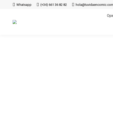
Whatsapp
(+34) 661 36 82 82
hola@tuvidaencomic.co
Opi