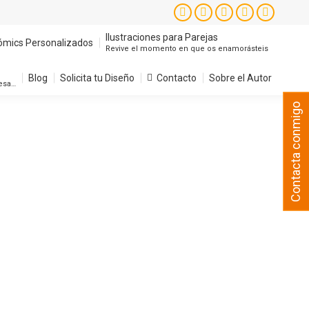
Instagram
Facebook
X
YouTube
Pintere
page
page
page
page
page
Ilustraciones para Parejas
ómics Personalizados
Revive el momento en que os enamorásteis
opens
opens
opens
opens
opens
in
in
in
in
in
Blog
Solicita tu Diseño
Contacto
Sobre el Autor
resa…
new
new
new
new
new
Contacta conmigo
window
window
window
window
window