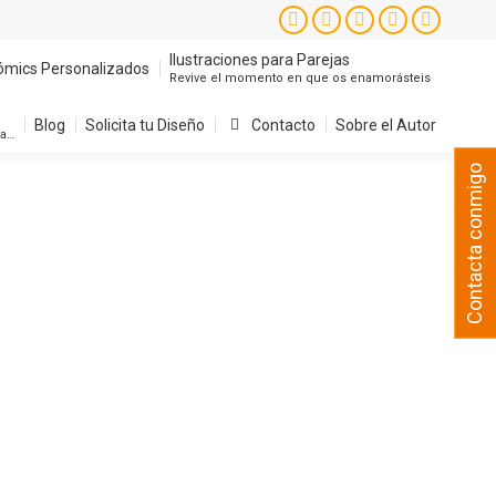
Instagram
Facebook
X
YouTube
Pintere
page
page
page
page
page
Ilustraciones para Parejas
ómics Personalizados
Revive el momento en que os enamorásteis
opens
opens
opens
opens
opens
in
in
in
in
in
Blog
Solicita tu Diseño
Contacto
Sobre el Autor
sa…
new
new
new
new
new
Contacta conmigo
window
window
window
window
window