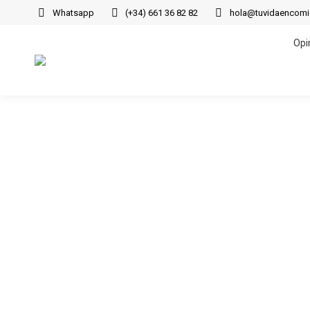
Whatsapp
(+34) 661 36 82 82
hola@tuvidaencom
Opi