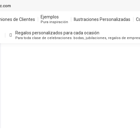
Ejemplos
ic.com
niones de Clientes
Ilustraciones Personalizadas
C
Pura inspiración
Ejemplos
niones de Clientes
Ilustraciones Personalizadas
C
Regalos personalizados para cada ocasión
Pura inspiración
Para toda clase de celebraciones: bodas, jubilaciones, regalos de empre
Regalos personalizados para cada ocasión
Para toda clase de celebraciones: bodas, jubilaciones, regalos de empre