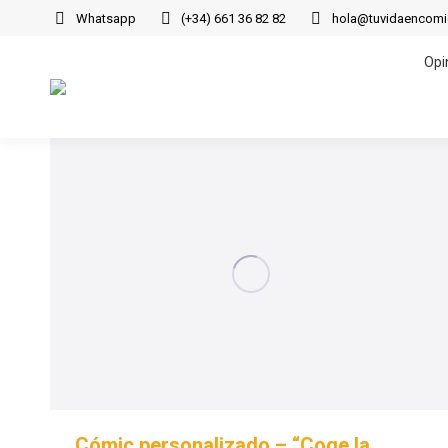
Whatsapp
(+34) 661 36 82 82
hola@tuvidaencom
Opi
Opi
Cómic personalizado – “Coge la