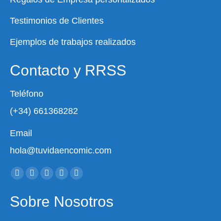
Testimonios de Clientes
Ejemplos de trabajos realizados
Contacto y RRSS
Teléfono
(+34) 661368282
Email
hola@tuvidaencomic.com
Encuéntranos en:
Facebook
X
YouTube
Instagram
Whatsapp
page
page
page
page
page
Sobre Nosotros
opens
opens
opens
opens
opens
in
in
in
in
in