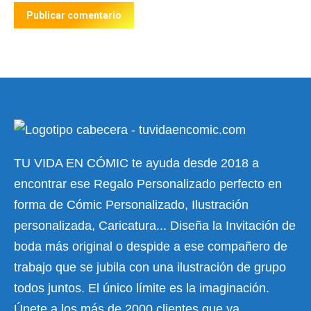
Publicar comentario
TU VIDA EN CÓMIC te ayuda desde 2018 a
encontrar ese Regalo Personalizado perfecto en
forma de Cómic Personalizado, Ilustración
personalizada, Caricatura... Diseña la Invitación de
boda más original o despide a ese compañero de
trabajo que se jubila con una ilustración de grupo
todos juntos. El único límite es la imaginación.
Únete a los más de 2000 clientes que ya