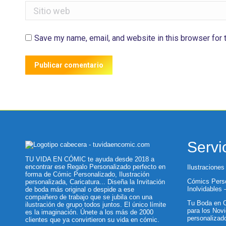
Sitio web
Save my name, email, and website in this browser for 
Publicar comentario
Servi
TU VIDA EN CÓMIC te ayuda desde 2018 a
encontrar ese Regalo Personalizado perfecto en
Ilustraciones
forma de Cómic Personalizado, Ilustración
Cómics Perso
personalizada, Caricatura... Diseña la Invitación
Inolvidables
de boda más original o despide a ese
compañero de trabajo que se jubila con una
Tu Boda en C
ilustración de grupo todos juntos. El único límite
para los Novi
es la imaginación. Únete a los más de 2000
personalizad
clientes que ya convirtieron su vida en cómic.