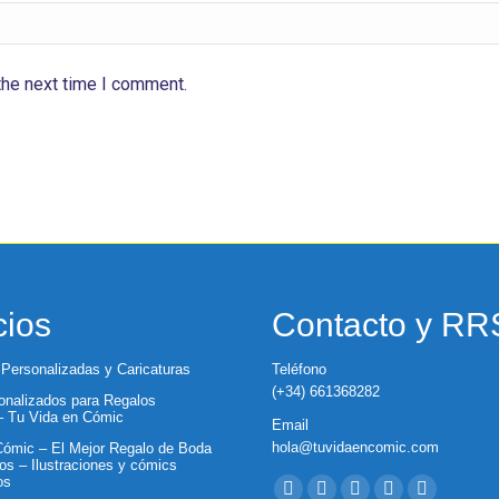
the next time I comment.
cios
Contacto y R
 Personalizadas y Caricaturas
Teléfono
(+34) 661368282
nalizados para Regalos
 – Tu Vida en Cómic
Email
hola@tuvidaencomic.com
ómic – El Mejor Regalo de Boda
os – Ilustraciones y cómics
Encuéntranos en:
os