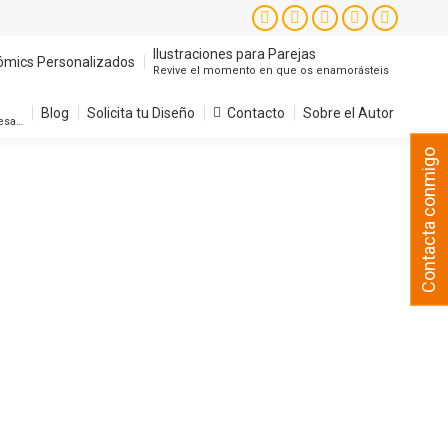
Instagram
Facebook
X
YouTube
Pintere
page
page
page
page
page
Ilustraciones para Parejas
ómics Personalizados
Revive el momento en que os enamorásteis
opens
opens
opens
opens
opens
in
in
in
in
in
Blog
Solicita tu Diseño
Contacto
Sobre el Autor
resa…
new
new
new
new
new
Contacta conmigo
window
window
window
window
window