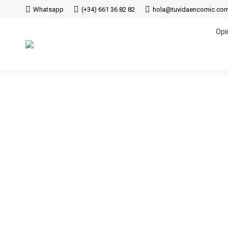
Whatsapp
(+34) 661 36 82 82
hola@tuvidaencomic.co
Opi