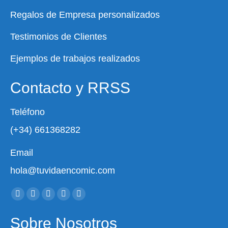
Regalos de Empresa personalizados
Testimonios de Clientes
Ejemplos de trabajos realizados
Contacto y RRSS
Teléfono
(+34) 661368282
Email
hola@tuvidaencomic.com
Encuéntranos en:
Facebook
X
YouTube
Instagram
Whatsapp
page
page
page
page
page
Sobre Nosotros
opens
opens
opens
opens
opens