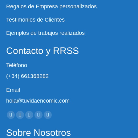
Regalos de Empresa personalizados
Testimonios de Clientes
Ejemplos de trabajos realizados
Contacto y RRSS
Teléfono
(+34) 661368282
Email
hola@tuvidaencomic.com
Encuéntranos en:
Facebook
X
YouTube
Instagram
Whatsapp
page
page
page
page
page
Sobre Nosotros
opens
opens
opens
opens
opens