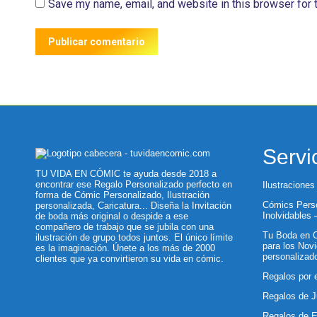
Save my name, email, and website in this browser for 
Publicar comentario
Servi
TU VIDA EN CÓMIC te ayuda desde 2018 a
encontrar ese Regalo Personalizado perfecto en
Ilustraciones
forma de Cómic Personalizado, Ilustración
Cómics Perso
personalizada, Caricatura... Diseña la Invitación
Inolvidables
de boda más original o despide a ese
compañero de trabajo que se jubila con una
Tu Boda en C
ilustración de grupo todos juntos. El único límite
para los Novi
es la imaginación. Únete a los más de 2000
personalizad
clientes que ya convirtieron su vida en cómic.
Regalos por 
Regalos de J
Regalos de 