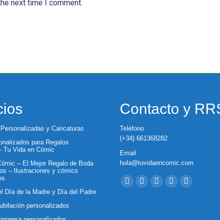
the next time I comment.
cios
Contacto y R
 Personalizadas y Caricaturas
Teléfono
(+34) 661368282
nalizados para Regalos
 – Tu Vida en Cómic
Email
hola@tuvidaencomic.com
ómic – El Mejor Regalo de Boda
os – Ilustraciones y cómics
Encuéntranos en:
os
Facebook
X
YouTube
Instagram
Whatsapp
el Día de la Madre y Día del Padre
page
page
page
page
page
ubilación personalizados
opens
opens
opens
opens
opens
Empresa personalizados