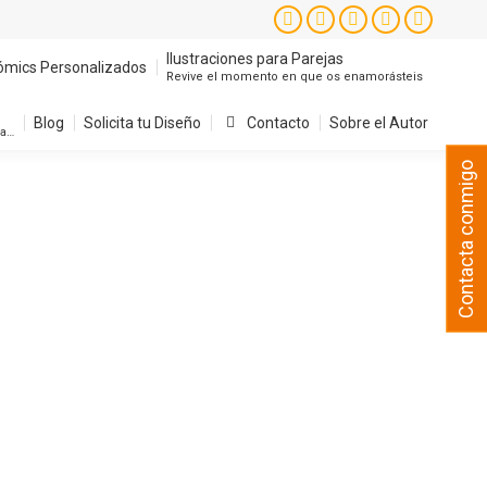
Instagram
Facebook
X
YouTube
Pintere
page
page
page
page
page
Ilustraciones para Parejas
ómics Personalizados
Revive el momento en que os enamorásteis
opens
opens
opens
opens
opens
in
in
in
in
in
Blog
Solicita tu Diseño
Contacto
Sobre el Autor
sa…
new
new
new
new
new
Contacta conmigo
window
window
window
window
window