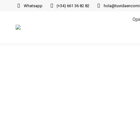
Whatsapp
(+34) 661 36 82 82
hola@tuvidaencom
Opi