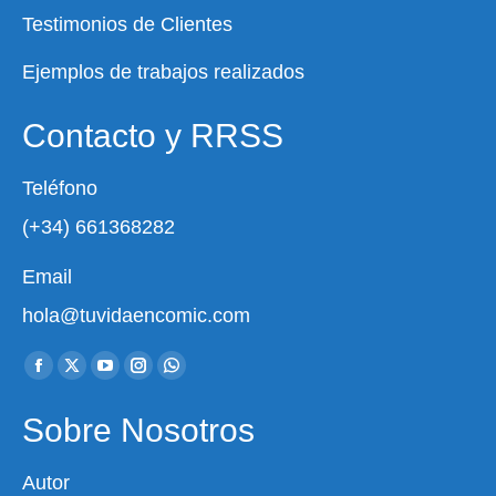
Testimonios de Clientes
Ejemplos de trabajos realizados
Contacto y RRSS
Teléfono
(+34) 661368282
Email
hola@tuvidaencomic.com
Encuéntranos en:
Facebook
X
YouTube
Instagram
Whatsapp
page
page
page
page
page
Sobre Nosotros
opens
opens
opens
opens
opens
in
in
in
in
in
Autor
new
new
new
new
new