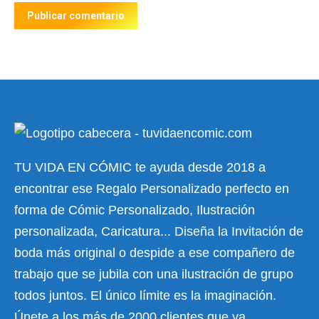
Publicar comentario
TU VIDA EN CÓMIC te ayuda desde 2018 a
encontrar ese Regalo Personalizado perfecto en
forma de Cómic Personalizado, Ilustración
personalizada, Caricatura... Diseña la Invitación de
boda más original o despide a ese compañero de
trabajo que se jubila con una ilustración de grupo
todos juntos. El único límite es la imaginación.
Únete a los más de 2000 clientes que ya