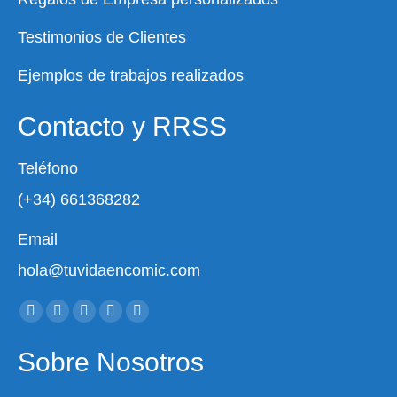
Testimonios de Clientes
Ejemplos de trabajos realizados
Contacto y RRSS
Teléfono
(+34) 661368282
Email
hola@tuvidaencomic.com
Encuéntranos en:
Facebook
X
YouTube
Instagram
Whatsapp
page
page
page
page
page
Sobre Nosotros
opens
opens
opens
opens
opens
in
in
in
in
in