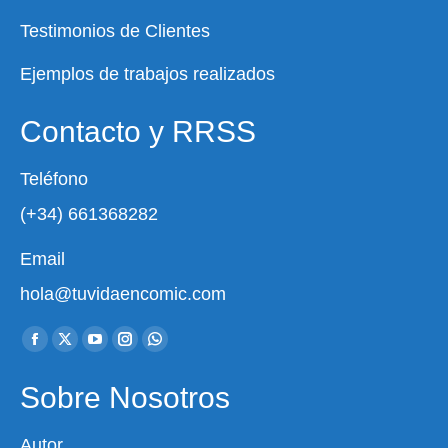
Testimonios de Clientes
Ejemplos de trabajos realizados
Contacto y RRSS
Teléfono
(+34) 661368282
Email
hola@tuvidaencomic.com
Encuéntranos en:
Facebook
X
YouTube
Instagram
Whatsapp
page
page
page
page
page
Sobre Nosotros
opens
opens
opens
opens
opens
in
in
in
in
in
Autor