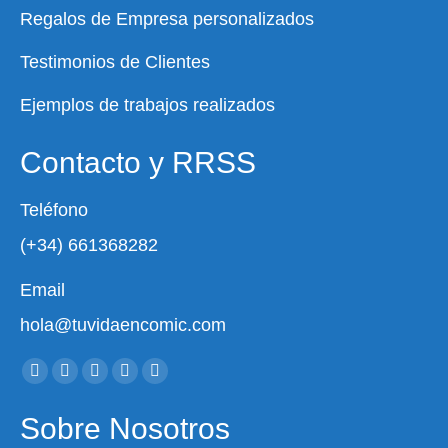
Regalos de Empresa personalizados
Testimonios de Clientes
Ejemplos de trabajos realizados
Contacto y RRSS
Teléfono
(+34) 661368282
Email
hola@tuvidaencomic.com
Encuéntranos en:
Facebook
X
YouTube
Instagram
Whatsapp
page
page
page
page
page
Sobre Nosotros
opens
opens
opens
opens
opens