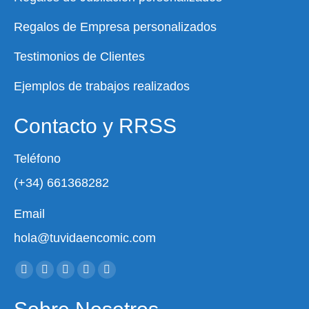
Regalos de Empresa personalizados
Testimonios de Clientes
Ejemplos de trabajos realizados
Contacto y RRSS
Teléfono
(+34) 661368282
Email
hola@tuvidaencomic.com
Encuéntranos en:
Facebook
X
YouTube
Instagram
Whatsapp
page
page
page
page
page