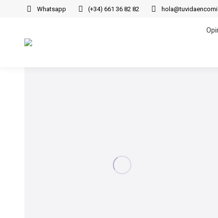
Whatsapp
(+34) 661 36 82 82
hola@tuvidaencom
Opi
Opi