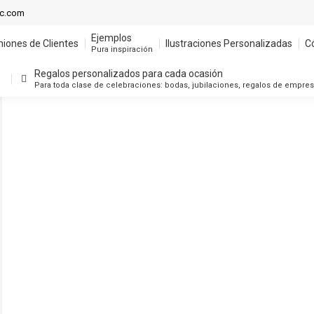
Ejemplos
ic.com
niones de Clientes
Ilustraciones Personalizadas
C
Pura inspiración
Ejemplos
niones de Clientes
Ilustraciones Personalizadas
C
Regalos personalizados para cada ocasión
Pura inspiración
Para toda clase de celebraciones: bodas, jubilaciones, regalos de empre
Regalos personalizados para cada ocasión
Para toda clase de celebraciones: bodas, jubilaciones, regalos de empre