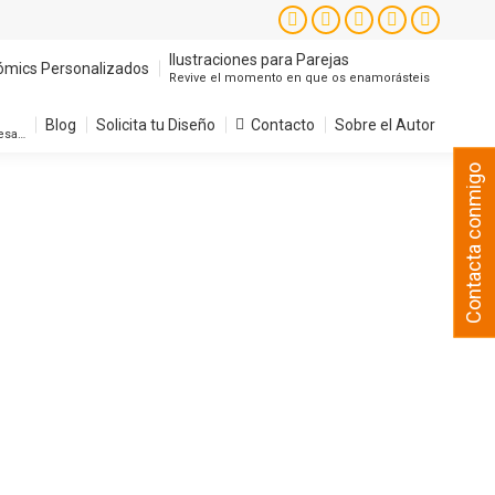
Instagram
Facebook
X
YouTube
Pintere
page
page
page
page
page
Ilustraciones para Parejas
ómics Personalizados
Revive el momento en que os enamorásteis
opens
opens
opens
opens
opens
in
in
in
in
in
Blog
Solicita tu Diseño
Contacto
Sobre el Autor
resa…
new
new
new
new
new
Contacta conmigo
window
window
window
window
window