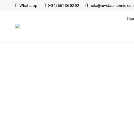
Whatsapp
(+34) 661 36 82 82
hola@tuvidaencomic.co
Opi