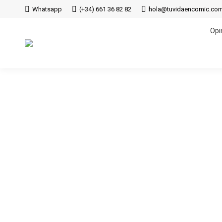
Whatsapp
(+34) 661 36 82 82
hola@tuvidaencomic.co
Opi