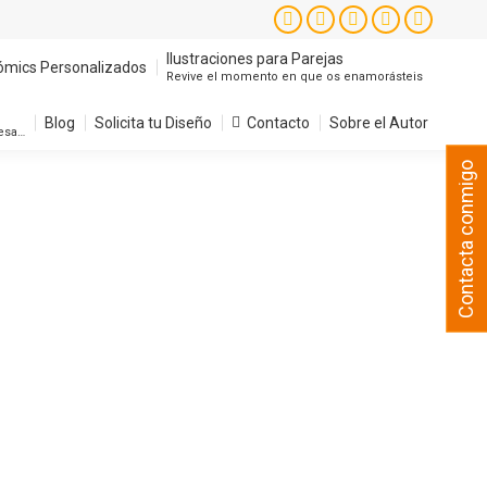
Instagram
Facebook
X
YouTube
Pintere
page
page
page
page
page
Ilustraciones para Parejas
ómics Personalizados
Revive el momento en que os enamorásteis
opens
opens
opens
opens
opens
in
in
in
in
in
Blog
Solicita tu Diseño
Contacto
Sobre el Autor
resa…
new
new
new
new
new
Contacta conmigo
window
window
window
window
window