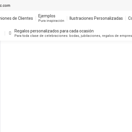
Ejemplos
ic.com
niones de Clientes
Ilustraciones Personalizadas
C
Pura inspiración
Ejemplos
niones de Clientes
Ilustraciones Personalizadas
C
Regalos personalizados para cada ocasión
Pura inspiración
Para toda clase de celebraciones: bodas, jubilaciones, regalos de empre
Regalos personalizados para cada ocasión
Para toda clase de celebraciones: bodas, jubilaciones, regalos de empre