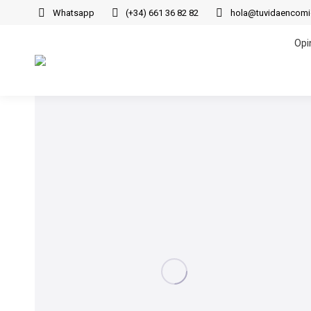
Whatsapp
(+34) 661 36 82 82
hola@tuvidaencom
Opi
Opi