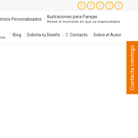
Instagram
Facebook
X
YouTube
Pintere
page
page
page
page
page
Ilustraciones para Parejas
ómics Personalizados
Revive el momento en que os enamorásteis
opens
opens
opens
opens
opens
in
in
in
in
in
Blog
Solicita tu Diseño
Contacto
Sobre el Autor
resa…
new
new
new
new
new
Contacta conmigo
window
window
window
window
window