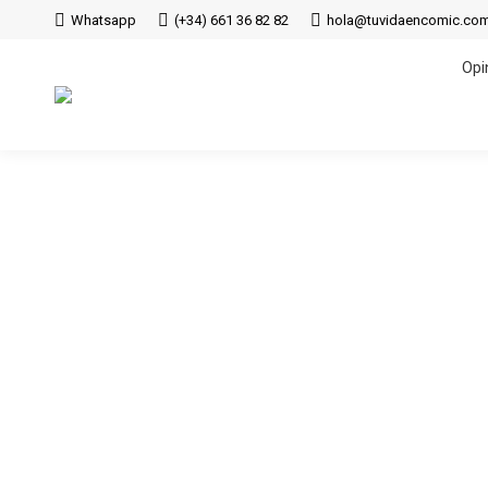
Whatsapp
(+34) 661 36 82 82
hola@tuvidaencomic.co
Opi