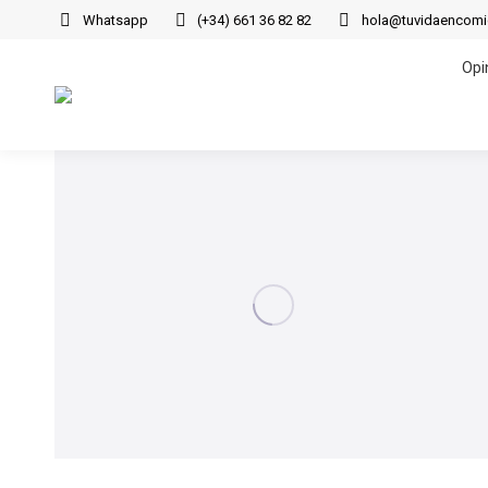
Whatsapp
(+34) 661 36 82 82
hola@tuvidaencom
Opi
Opi