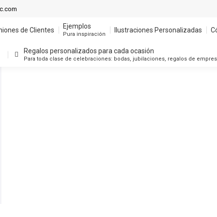
Ejemplos
ic.com
niones de Clientes
Ilustraciones Personalizadas
C
Pura inspiración
Ejemplos
niones de Clientes
Ilustraciones Personalizadas
C
Regalos personalizados para cada ocasión
Pura inspiración
Para toda clase de celebraciones: bodas, jubilaciones, regalos de empre
Regalos personalizados para cada ocasión
Para toda clase de celebraciones: bodas, jubilaciones, regalos de empre