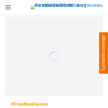
Contacta conmigo
#FreeNseRamon