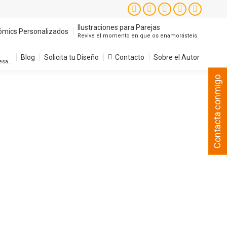
Instagram
Facebook
X
YouTube
Pintere
page
page
page
page
page
Ilustraciones para Parejas
ómics Personalizados
Revive el momento en que os enamorásteis
opens
opens
opens
opens
opens
in
in
in
in
in
Blog
Solicita tu Diseño
Contacto
Sobre el Autor
resa…
new
new
new
new
new
Contacta conmigo
window
window
window
window
window