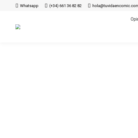
Whatsapp
(+34) 661 36 82 82
hola@tuvidaencomic.co
Opi