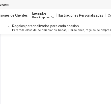
Ejemplos
ic.com
niones de Clientes
Ilustraciones Personalizadas
C
Pura inspiración
Ejemplos
niones de Clientes
Ilustraciones Personalizadas
C
Regalos personalizados para cada ocasión
Pura inspiración
Para toda clase de celebraciones: bodas, jubilaciones, regalos de empre
Regalos personalizados para cada ocasión
Para toda clase de celebraciones: bodas, jubilaciones, regalos de empre