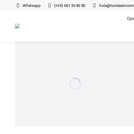
Whatsapp
(+34) 661 36 82 82
hola@tuvidaencom
Opi
Opi