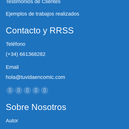
Testimonios de Clientes
Ejemplos de trabajos realizados
Contacto y RRSS
Teléfono
(+34) 661368282
Email
hola@tuvidaencomic.com
Encuéntranos en:
Facebook
X
YouTube
Instagram
Whatsapp
page
page
page
page
page
Sobre Nosotros
opens
opens
opens
opens
opens
in
in
in
in
in
Autor
new
new
new
new
new