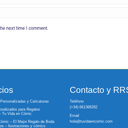
the next time I comment.
cios
Contacto y R
 Personalizadas y Caricaturas
Teléfono
(+34) 661368282
nalizados para Regalos
 – Tu Vida en Cómic
Email
hola@tuvidaencomic.com
ómic – El Mejor Regalo de Boda
os – Ilustraciones y cómics