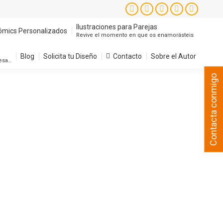
Instagram
Facebook
X
YouTube
Pintere
page
page
page
page
page
Ilustraciones para Parejas
ómics Personalizados
Revive el momento en que os enamorásteis
opens
opens
opens
opens
opens
in
in
in
in
in
Blog
Solicita tu Diseño
Contacto
Sobre el Autor
resa…
new
new
new
new
new
Contacta conmigo
window
window
window
window
window