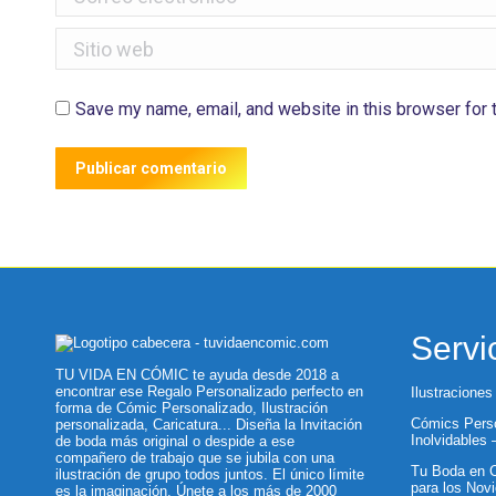
Sitio web
Save my name, email, and website in this browser for 
Publicar comentario
Servi
TU VIDA EN CÓMIC te ayuda desde 2018 a
encontrar ese Regalo Personalizado perfecto en
Ilustraciones
forma de Cómic Personalizado, Ilustración
Cómics Perso
personalizada, Caricatura... Diseña la Invitación
Inolvidables
de boda más original o despide a ese
compañero de trabajo que se jubila con una
Tu Boda en C
ilustración de grupo todos juntos. El único límite
para los Novi
es la imaginación. Únete a los más de 2000