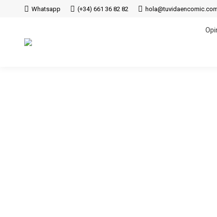
Whatsapp
(+34) 661 36 82 82
hola@tuvidaencomic.co
Opi