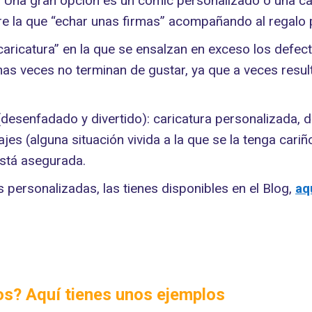
al. Una gran opción es un cómic personalizado o una 
re la que “echar unas firmas” acompañando al regalo p
a caricatura” en la que se ensalzan en exceso los def
 veces no terminan de gustar, ya que a veces resulta
(desenfadado y divertido): caricatura personalizada, do
es (alguna situación vivida a la que se la tenga cariñ
está asegurada.
as personalizadas, las tienes disponibles en el Blog,
aq
dos? Aquí tienes unos ejemplos