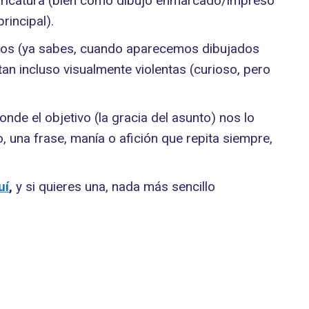
caricatura (bien como dibujo enmarcado/impreso
rincipal).
ectos (ya sabes, cuando aparecemos dibujados
n incluso visualmente violentas (curioso, pero
nde el objetivo (la gracia del asunto) nos lo
o, una frase, manía o afición que repita siempre,
uí
,
y si quieres una, nada más sencillo