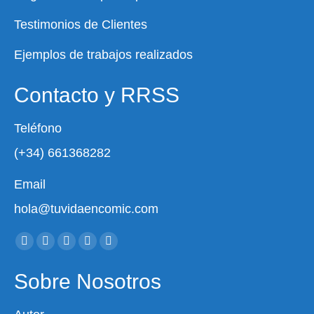
Testimonios de Clientes
Ejemplos de trabajos realizados
Contacto y RRSS
Teléfono
(+34) 661368282
Email
hola@tuvidaencomic.com
Encuéntranos en:
Facebook
X
YouTube
Instagram
Whatsapp
page
page
page
page
page
Sobre Nosotros
opens
opens
opens
opens
opens
in
in
in
in
in