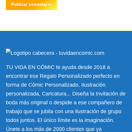
Publicar comentario
TU VIDA EN CÓMIC te ayuda desde 2018 a
encontrar ese Regalo Personalizado perfecto en
forma de Cómic Personalizado, Ilustración
personalizada, Caricatura... Diseña la Invitación de
boda más original o despide a ese compañero de
trabajo que se jubila con una ilustración de grupo
todos juntos. El único límite es la imaginación.
Únete a los más de 2000 clientes que ya