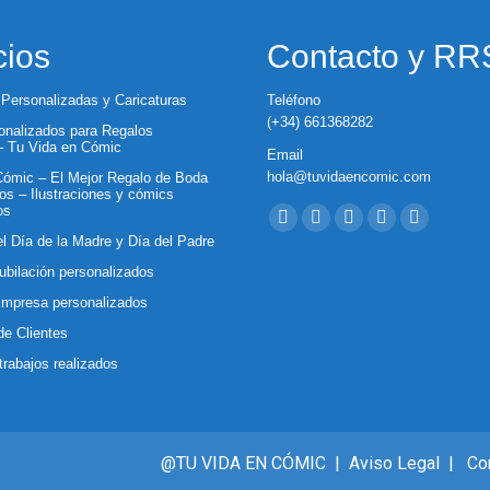
cios
Contacto y R
 Personalizadas y Caricaturas
Teléfono
(+34) 661368282
nalizados para Regalos
 – Tu Vida en Cómic
Email
hola@tuvidaencomic.com
ómic – El Mejor Regalo de Boda
os – Ilustraciones y cómics
Encuéntranos en:
os
Facebook
X
YouTube
Instagram
Whatsapp
el Día de la Madre y Día del Padre
page
page
page
page
page
ubilación personalizados
opens
opens
opens
opens
opens
Empresa personalizados
in
in
in
in
in
de Clientes
new
new
new
new
new
trabajos realizados
window
window
window
window
window
@TU VIDA EN CÓMIC |
Aviso Legal
|
Co