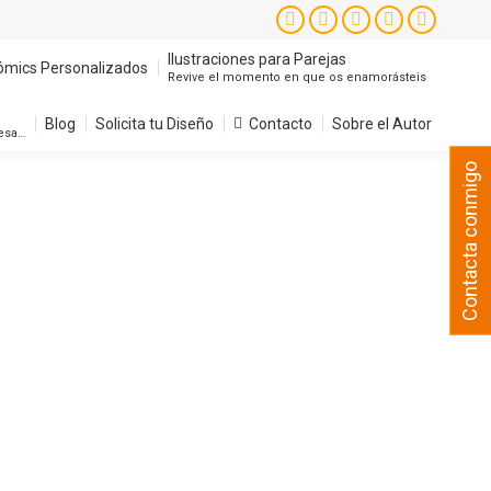
Instagram
Facebook
X
YouTube
Pintere
page
page
page
page
page
Ilustraciones para Parejas
ómics Personalizados
Revive el momento en que os enamorásteis
opens
opens
opens
opens
opens
in
in
in
in
in
Blog
Solicita tu Diseño
Contacto
Sobre el Autor
resa…
new
new
new
new
new
Contacta conmigo
window
window
window
window
window