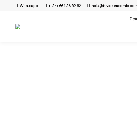
Whatsapp
(+34) 661 36 82 82
hola@tuvidaencomic.co
Opi