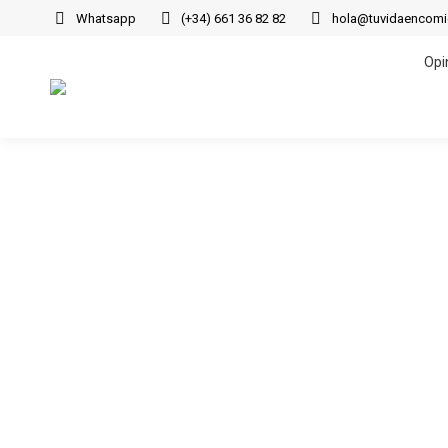
Whatsapp
(+34) 661 36 82 82
hola@tuvidaencom
Opi