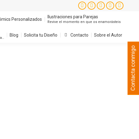
Instagram
Facebook
X
YouTube
Pintere
page
page
page
page
page
Ilustraciones para Parejas
ómics Personalizados
Revive el momento en que os enamorásteis
opens
opens
opens
opens
opens
in
in
in
in
in
Blog
Solicita tu Diseño
Contacto
Sobre el Autor
sa…
new
new
new
new
new
Contacta conmigo
window
window
window
window
window