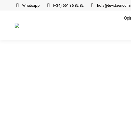
Whatsapp
(+34) 661 36 82 82
hola@tuvidaencom
Opi