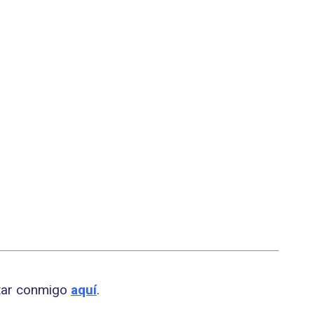
ctar conmigo
aquí
.