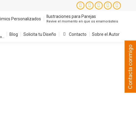
Instagram
Facebook
X
YouTube
Pintere
page
page
page
page
page
Ilustraciones para Parejas
ómics Personalizados
Revive el momento en que os enamorásteis
opens
opens
opens
opens
opens
in
in
in
in
in
Blog
Solicita tu Diseño
Contacto
Sobre el Autor
sa…
new
new
new
new
new
Contacta conmigo
window
window
window
window
window