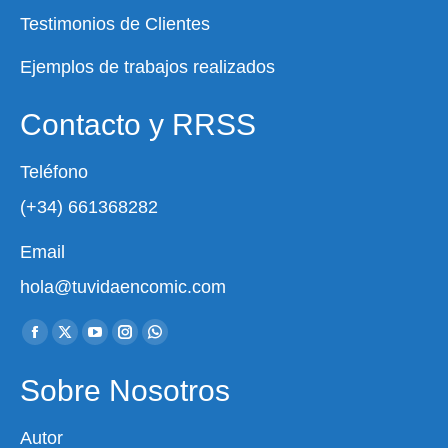
Testimonios de Clientes
Ejemplos de trabajos realizados
Contacto y RRSS
Teléfono
(+34) 661368282
Email
hola@tuvidaencomic.com
Encuéntranos en:
Facebook
X
YouTube
Instagram
Whatsapp
page
page
page
page
page
Sobre Nosotros
opens
opens
opens
opens
opens
in
in
in
in
in
Autor
new
new
new
new
new