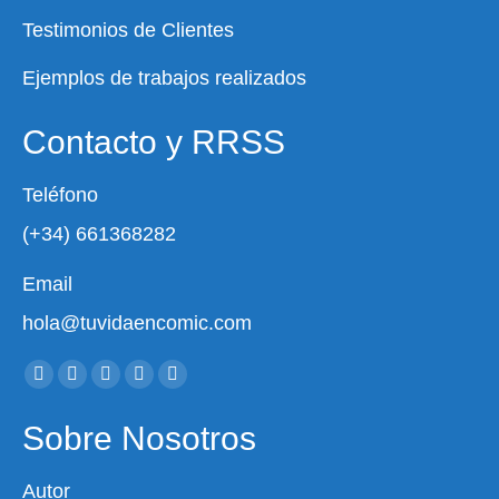
Testimonios de Clientes
Ejemplos de trabajos realizados
Contacto y RRSS
Teléfono
(+34) 661368282
Email
hola@tuvidaencomic.com
Encuéntranos en:
Facebook
X
YouTube
Instagram
Whatsapp
page
page
page
page
page
Sobre Nosotros
opens
opens
opens
opens
opens
in
in
in
in
in
Autor