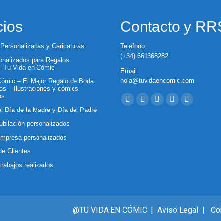
cios
Contacto y R
 Personalizadas y Caricaturas
Teléfono
(+34) 661368282
nalizados para Regalos
 – Tu Vida en Cómic
Email
hola@tuvidaencomic.com
ómic – El Mejor Regalo de Boda
os – Ilustraciones y cómics
Encuéntranos en:
os
Facebook
X
YouTube
Instagram
Whatsapp
el Día de la Madre y Día del Padre
page
page
page
page
page
ubilación personalizados
opens
opens
opens
opens
opens
Empresa personalizados
in
in
in
in
in
de Clientes
new
new
new
new
new
trabajos realizados
window
window
window
window
window
@TU VIDA EN CÓMIC |
Aviso Legal
|
Co