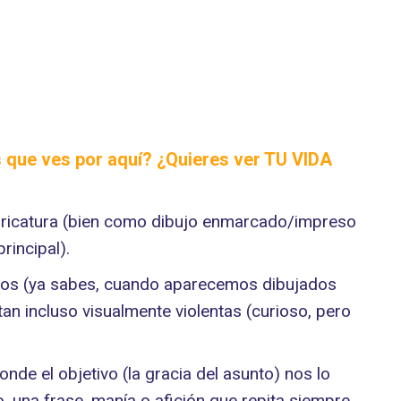
s que ves por aquí? ¿Quieres ver
TU VIDA
caricatura (bien como dibujo enmarcado/impreso
rincipal).
ectos (ya sabes, cuando aparecemos dibujados
n incluso visualmente violentas (curioso, pero
nde el objetivo (la gracia del asunto) nos lo
o, una frase, manía o afición que repita siempre,