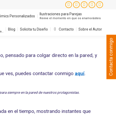
Ilustraciones para Parejas
ómics Personalizados
Instagram
Facebook
X
YouTube
Pintere
Revive el momento en que os enamorásteis
page
page
page
page
page
Ilustraciones para Parejas
ómics Personalizados
Revive el momento en que os enamorásteis
Blog
Solicita tu Diseño
Contacto
Sobre el Autor
opens
opens
opens
opens
opens
sa…
in
in
in
in
in
Blog
Solicita tu Diseño
Contacto
Sobre el Autor
sa…
new
new
new
new
new
Contacta conmigo
window
window
window
window
window
 pensado para colgar directo en la pared, y
que ves, puedes contactar conmigo
aquí
.
para siempre en la pared de nuestros protagonistas.
lada en el tiempo, mostrando instantes que