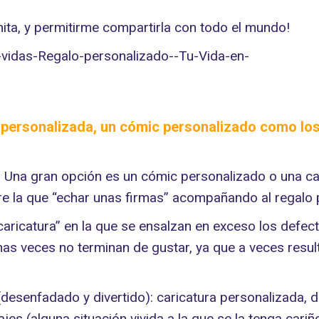
ita, y permitirme compartirla con todo el mundo!
ra personalizada, un cómic personalizado como lo
al. Una gran opción es un cómic personalizado o una 
re la que “echar unas firmas” acompañando al regalo p
a caricatura” en la que se ensalzan en exceso los def
 veces no terminan de gustar, ya que a veces resulta
(desenfadado y divertido): caricatura personalizada, do
es (alguna situación vivida a la que se la tenga cariñ