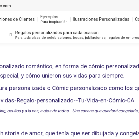
Ejemplos
ic.com
niones de Clientes
Ilustraciones Personalizadas
C
Pura inspiración
Ejemplos
niones de Clientes
Ilustraciones Personalizadas
C
Regalos personalizados para cada ocasión
Pura inspiración
Para toda clase de celebraciones: bodas, jubilaciones, regalos de empre
Regalos personalizados para cada ocasión
Para toda clase de celebraciones: bodas, jubilaciones, regalos de empre
nalizado romántico, en forma de cómic personalizado,
especial, y cómo unieron sus vidas para siempre.
atura personalizada o Cómic personalizado como los 
ng, ocultos y a la vez, a ojos de todos… Una escena que quedará congelada 
 historia de amor, que tenía que ser dibujada y conge