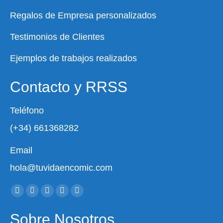
Regalos de Empresa personalizados
Testimonios de Clientes
Ejemplos de trabajos realizados
Contacto y RRSS
Teléfono
(+34) 661368282
Email
hola@tuvidaencomic.com
Encuéntranos en:
Facebook
X
YouTube
Instagram
Whatsapp
page
page
page
page
page
Sobre Nosotros
opens
opens
opens
opens
opens