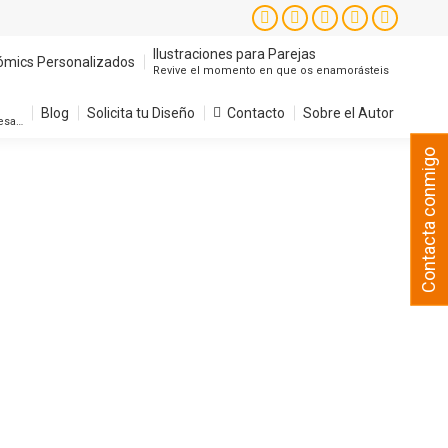
Instagram
Facebook
X
YouTube
Pintere
page
page
page
page
page
Ilustraciones para Parejas
ómics Personalizados
Revive el momento en que os enamorásteis
opens
opens
opens
opens
opens
in
in
in
in
in
Blog
Solicita tu Diseño
Contacto
Sobre el Autor
resa…
new
new
new
new
new
Contacta conmigo
window
window
window
window
window