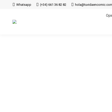
Whatsapp
(+34) 661 36 82 82
hola@tuvidaencomic.co
Opi