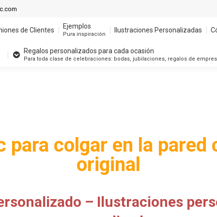
Ejemplos
ic.com
niones de Clientes
Ilustraciones Personalizadas
C
Pura inspiración
Ejemplos
niones de Clientes
Ilustraciones Personalizadas
C
Regalos personalizados para cada ocasión
Pura inspiración
Para toda clase de celebraciones: bodas, jubilaciones, regalos de empre
Regalos personalizados para cada ocasión
Para toda clase de celebraciones: bodas, jubilaciones, regalos de empre
 para colgar en la pared
original
rsonalizado – Ilustraciones per