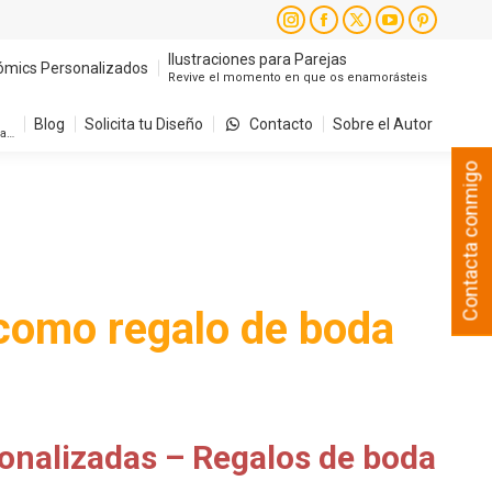
Ilustraciones para Parejas
ómics Personalizados
Instagram
Facebook
X
YouTube
Pintere
Revive el momento en que os enamorásteis
page
page
page
page
page
Ilustraciones para Parejas
ómics Personalizados
Revive el momento en que os enamorásteis
Blog
Solicita tu Diseño
Contacto
Sobre el Autor
opens
opens
opens
opens
opens
sa…
in
in
in
in
in
Blog
Solicita tu Diseño
Contacto
Sobre el Autor
sa…
new
new
new
new
new
Contacta conmigo
window
window
window
window
window
 como regalo de boda
sonalizadas – Regalos de boda