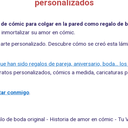
personalizados
 de cómic para colgar en la pared como regalo de b
inmortalizar su amor en cómic.
o arte personalizado. Descubre cómo se creó esta lá
e han sido regalos de pareja, aniversario, boda… los 
tratos personalizados, cómics a medida, caricaturas pe
tar conmigo
.