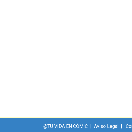
– SuperMami
izadas
,
Tu Vida en Cómic
Por
Ben
05/09/2018
Deja un come
ersonalizada, hoy dedicada a toda una Super Mamá. Se 
e nuestra protagonista es toda una súper heroína: ma
rda que si quieres un…
@TU VIDA EN CÓMIC |
Aviso Legal
|
Co