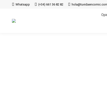
Whatsapp
(+34) 661 36 82 82
hola@tuvidaencomic.co
Opi