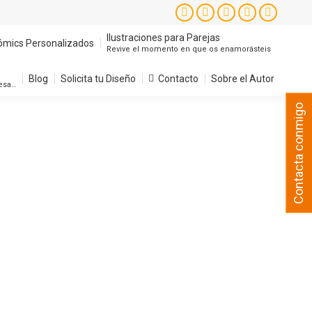
Instagram
Facebook
X
YouTube
Pintere
page
page
page
page
page
Ilustraciones para Parejas
ómics Personalizados
Revive el momento en que os enamorásteis
opens
opens
opens
opens
opens
in
in
in
in
in
Blog
Solicita tu Diseño
Contacto
Sobre el Autor
resa…
new
new
new
new
new
Contacta conmigo
window
window
window
window
window