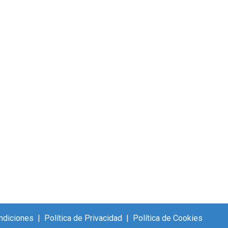
ntario
trata de un regalo por parte de su pareja,
dre trabajadora con dedicación absoluta
ndiciones
|
Política de Privacidad
|
Política de Cookies