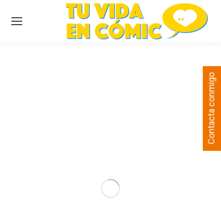
Contacta conmigo