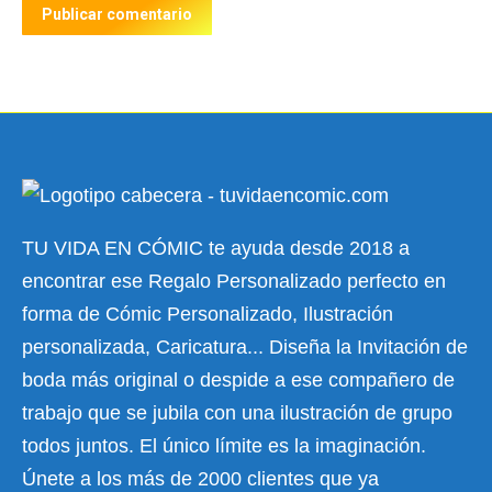
Publicar comentario
TU VIDA EN CÓMIC te ayuda desde 2018 a
encontrar ese Regalo Personalizado perfecto en
forma de Cómic Personalizado, Ilustración
personalizada, Caricatura... Diseña la Invitación de
boda más original o despide a ese compañero de
trabajo que se jubila con una ilustración de grupo
todos juntos. El único límite es la imaginación.
Únete a los más de 2000 clientes que ya