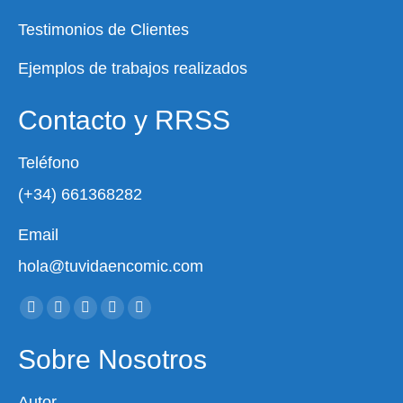
Testimonios de Clientes
Ejemplos de trabajos realizados
Contacto y RRSS
Teléfono
(+34) 661368282
Email
hola@tuvidaencomic.com
Encuéntranos en:
Facebook
X
YouTube
Instagram
Whatsapp
page
page
page
page
page
Sobre Nosotros
opens
opens
opens
opens
opens
in
in
in
in
in
Autor