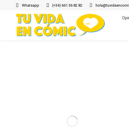
Whatsapp
(+34) 661 36 82 82
hola@tuvidaencom
Opi
Opi