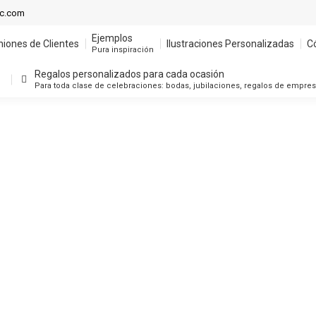
Ejemplos
ic.com
niones de Clientes
Ilustraciones Personalizadas
C
Pura inspiración
Ejemplos
niones de Clientes
Ilustraciones Personalizadas
C
Regalos personalizados para cada ocasión
Pura inspiración
Para toda clase de celebraciones: bodas, jubilaciones, regalos de empre
Regalos personalizados para cada ocasión
Para toda clase de celebraciones: bodas, jubilaciones, regalos de empre