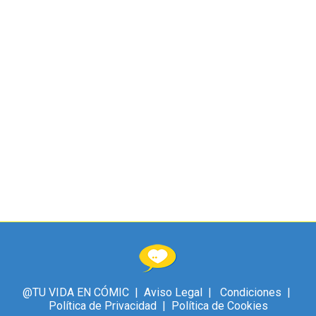
Un sector al que no estamos
acostumbrados a hablar de EREs,
planteando más de mil despidos y cierre
de cientos de oficinas, como que llama la
atención… Veamos en qué queda esto…
Algunos medios que se hacen eco: aquí o
aquí, por ejemplo.
@TU VIDA EN CÓMIC |
Aviso Legal
|
Condiciones
|
Política de Privacidad
|
Política de Cookies