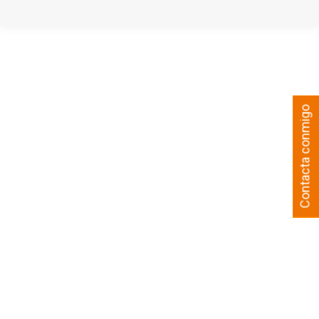
Contacta conmigo
El Santander anuncia despidos y cierre
de oficinas
Humor gráfico
Por
Ben
01/04/2016
Deja un comentario