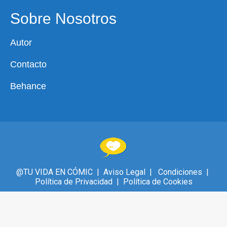
page
page
page
page
page
Sobre Nosotros
opens
opens
opens
opens
opens
in
in
in
in
in
Autor
new
new
new
new
new
window
window
window
window
window
Contacto
Behance
@TU VIDA EN CÓMIC |
Aviso Legal
|
Condiciones
|
Política de Privacidad
|
Política de Cookies