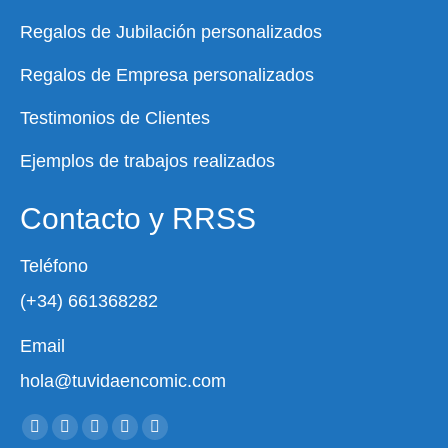
Regalos de Jubilación personalizados
Regalos de Empresa personalizados
Testimonios de Clientes
Ejemplos de trabajos realizados
Contacto y RRSS
Teléfono
(+34) 661368282
Email
hola@tuvidaencomic.com
Encuéntranos en:
Facebook
X
YouTube
Instagram
Whatsapp